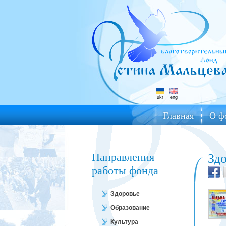
ukr
eng
Главная
О ф
Направления
Зд
работы фонда
Здоровье
Образование
Культура