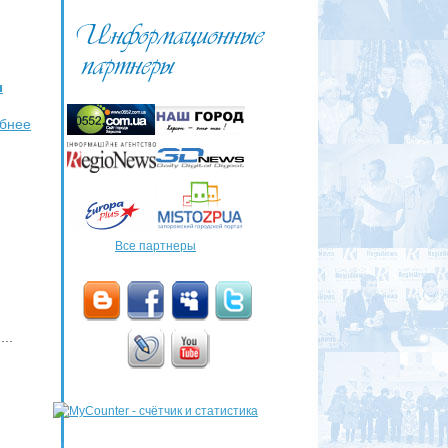
ы
бнее
Все партнеры
..