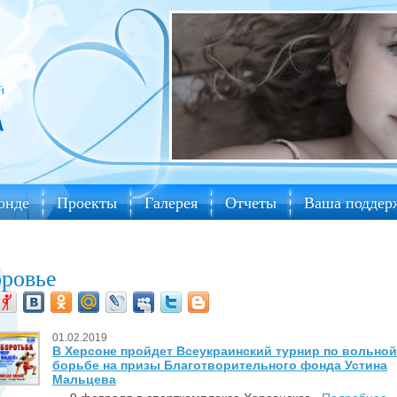
онде
Проекты
Галерея
Отчеты
Ваша поддер
оровье
01.02.2019
В Херсоне пройдет Всеукраинский турнир по вольной
борьбе на призы Благотворительного фонда Устина
Мальцева