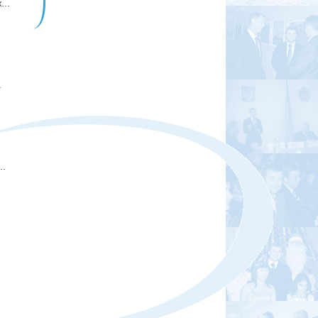
..
.
..