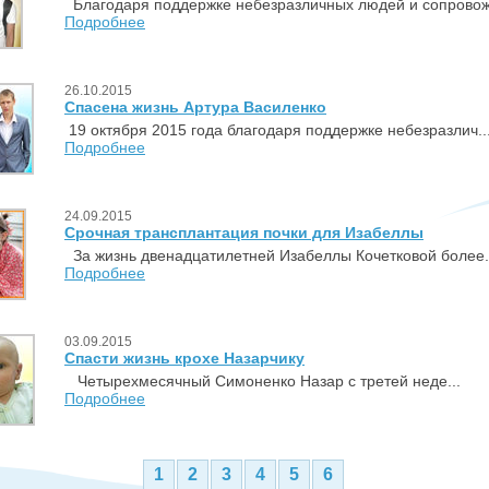
Благодаря поддержке небезразличных людей и сопровож.
Подробнее
26.10.2015
Спасена жизнь Артура Василенко
19 октября 2015 года благодаря поддержке небезразлич..
Подробнее
24.09.2015
Срочная трансплантация почки для Изабеллы
За жизнь двенадцатилетней Изабеллы Кочетковой более.
Подробнее
03.09.2015
Спасти жизнь крохе Назарчику
Четырехмесячный Симоненко Назар с третей неде...
Подробнее
1
2
3
4
5
6