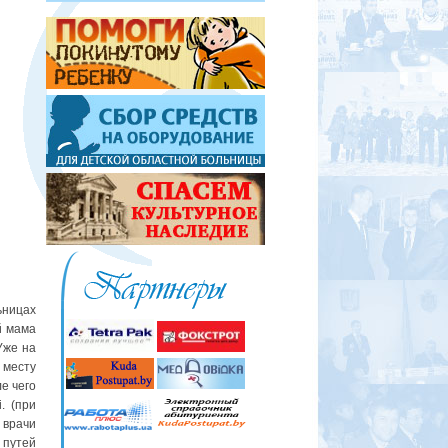
ьницах
й мама
Уже на
месту
е чего
. (при
 врачи
 путей