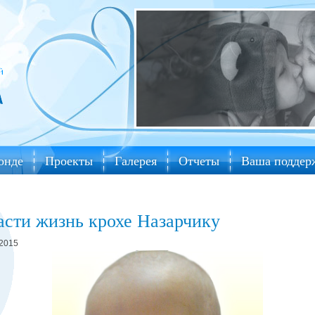
онде
Проекты
Галерея
Отчеты
Ваша поддер
асти жизнь крохе Назарчику
.2015