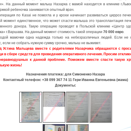
и». На данный момент малыш Назарка с мамой находится в клинике г.Львов
ржкой ребеночка занимается опытный врач.
перация по Kasai не помогла и у крохи начинает развиваться цирроз пече
й момент единственное, что может спасти малыша это трансплантация печ
венного донора. Такую операцию проводят в Польской клинике «Центр зд
ка» г.Варшава. На данный момент стоимость такой операции
70 000 евро
.
одой мамочки одна надежда только на небезразличных людей. Если не 
с, если не собрать нужную сумму срочно, малыш не выживет.
д Устина Мальцева вместе с родителями Назарчика обращаются с прос
и в сборе средств для проведения оперативного лечения. Просим отклик
неравнодушных к данной проблеме. Поможем вместе спасти такую х
ькую жизнь!
Назначения платежа: для Симоненко Назара
Контактный телефон: +38 099 367 74 11 Гери Иванна Евгеньевна (мама)
Документы: