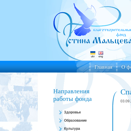
ukr
eng
Главная
О ф
Направления
Сп
работы фонда
03.09
Здоровье
Образование
Культура