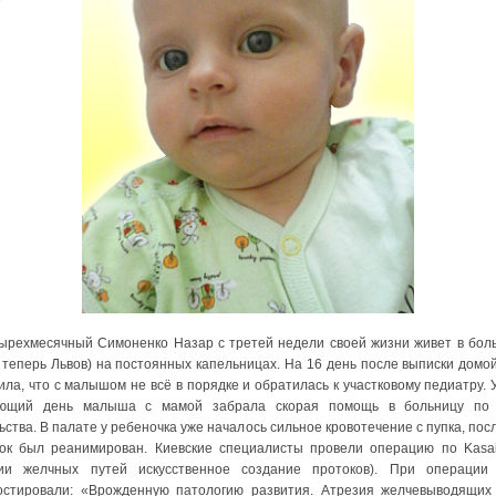
ехмесячный Симоненко Назар с третей недели своей жизни живет в бол
, теперь Львов) на постоянных капельницах. На 16 день после выписки домо
ила, что с малышом не всё в порядке и обратилась к участковому педиатру. 
ующий день малыша с мамой забрала скорая помощь в больницу по 
ьства. В палате у ребеночка уже началось сильное кровотечение с пупка, посл
ок был реанимирован. Киевские специалисты провели операцию по Kasai
ии желчных путей искусственное создание протоков). При операции
остировали: «Врожденную патологию развития. Атрезия желчевыводящих