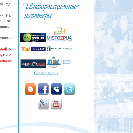
а, где
ни. На
ени от
оровья
спасти
ьбой о
нуться
рупкую
Все партнеры