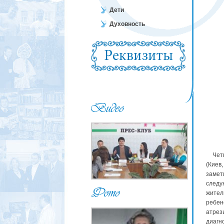
Дети
Духовность
Четыр
(Киев
замет
след
жител
ребен
атрез
диагн