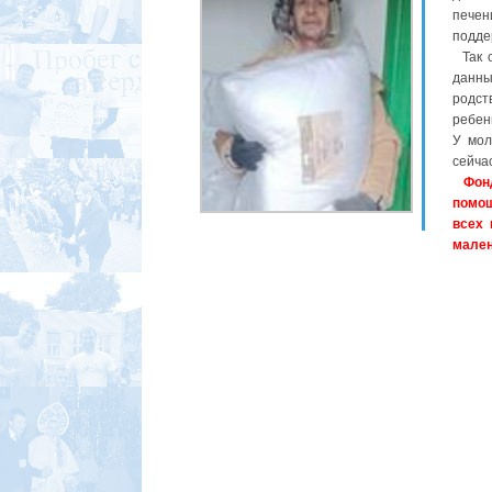
печен
подде
Так о
данны
родст
ребен
У мол
сейча
Фон
помощ
всех 
мален