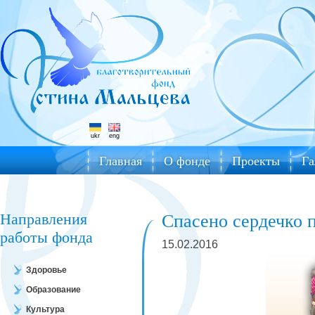
ukr
eng
Главная
О фонде
Проекты
Га
Направления
Спасено сердечко 
работы фонда
15.02.2016
Здоровье
Образование
Культура