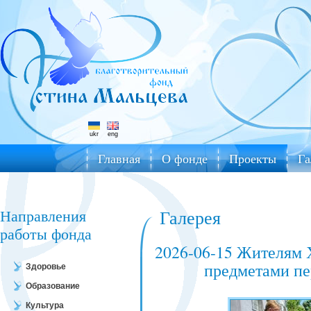
ukr
eng
Главная
О фонде
Проекты
Га
Направления
Галерея
работы фонда
2026-06-15 Жителям 
предметами пе
Здоровье
Образование
Культура