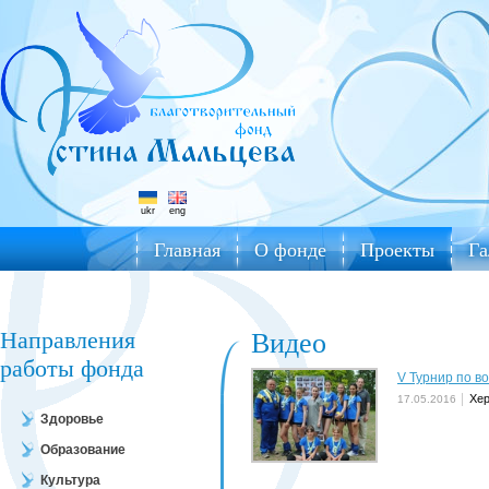
ukr
eng
Главная
О фонде
Проекты
Га
Направления
Видео
работы фонда
V Турнир по в
Хе
17.05.2016
Здоровье
Образование
Культура