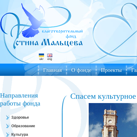
ukr
eng
Главная
О фонде
Проекты
Га
Направления
Спасем культурное
работы фонда
Здоровье
Образование
Культура