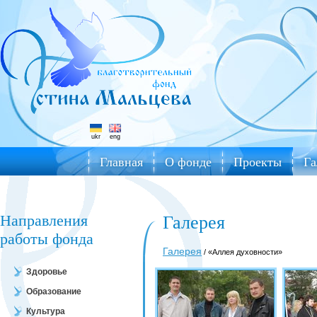
ukr
eng
Главная
О фонде
Проекты
Га
Направления
Галерея
работы фонда
Галерея
/ «Аллея духовности»
Здоровье
Образование
Культура