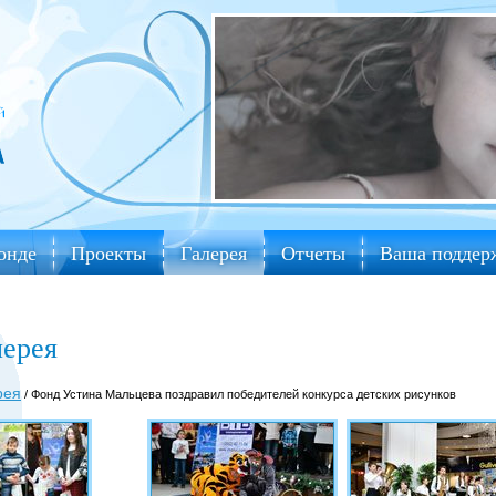
онде
Проекты
Галерея
Отчеты
Ваша поддер
лерея
рея
/ Фонд Устина Мальцева поздравил победителей конкурса детских рисунков