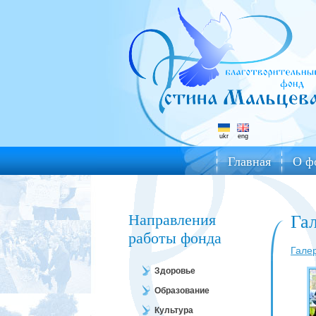
ukr
eng
Главная
О ф
Направления
Га
работы фонда
Гале
Здоровье
Образование
Культура