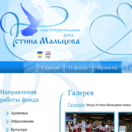
ukr
eng
Главная
О фонде
Проекты
Га
Направления
Галерея
работы фонда
Галерея
/ Фонд Устина Мальцева помог
Здоровье
Образование
Культура