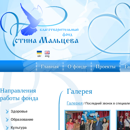
ukr
eng
Главная
О фонде
Проекты
Га
Направления
Галерея
работы фонда
Галерея
/ Последний звонок в специал
Здоровье
Образование
Культура