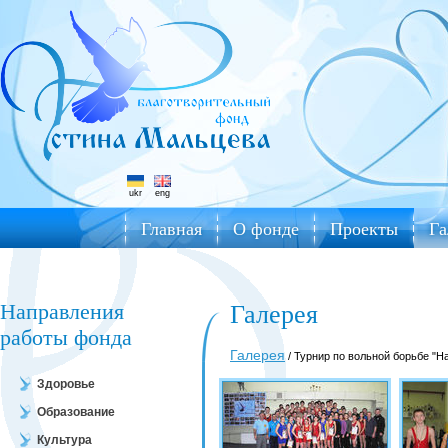
ukr
eng
Главная
О фонде
Проекты
Га
Направления
Галерея
работы фонда
Галерея
/ Турнир по вольной борьбе "
Здоровье
Образование
Культура