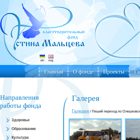
ukr
eng
Главная
О фонде
Проекты
Га
Направления
Галерея
работы фонда
Галерея
/ Пеший переход по Олешковс
Здоровье
Образование
Культура