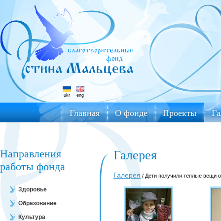
ukr
eng
Главная
О фонде
Проекты
Га
Направления
Галерея
работы фонда
Галерея
/ Дети получили теплые вещи о
Здоровье
Образование
Культура