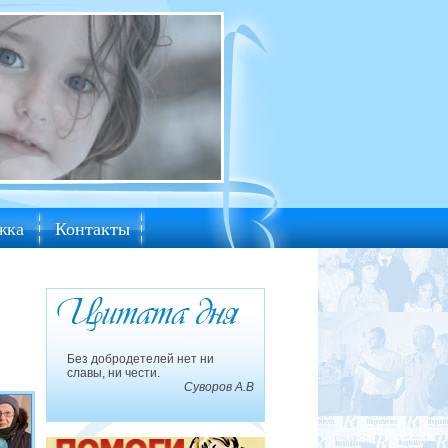
жка
Контакты
Без добродетелей нет ни
славы, ни чести.
Суворов А.В