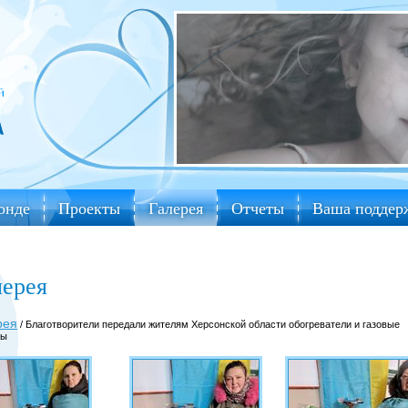
онде
Проекты
Галерея
Отчеты
Ваша поддер
лерея
рея
/ Благотворители передали жителям Херсонской области обогреватели и газовые
ны