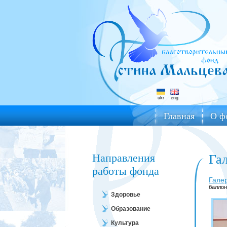
ukr
eng
Главная
О ф
Направления
Га
работы фонда
Гале
балло
Здоровье
Образование
Культура