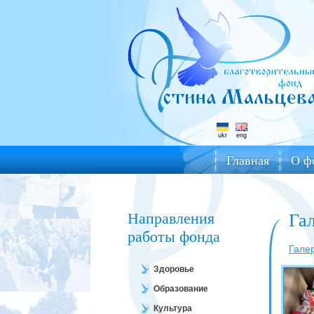
ukr
eng
Главная
О ф
Направления
Га
работы фонда
Гале
Здоровье
Образование
Культура