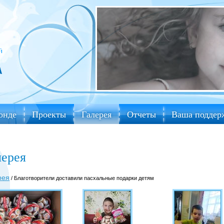
онде
Проекты
Галерея
Отчеты
Ваша поддер
лерея
рея
/ Благотворители доставили пасхальные подарки детям