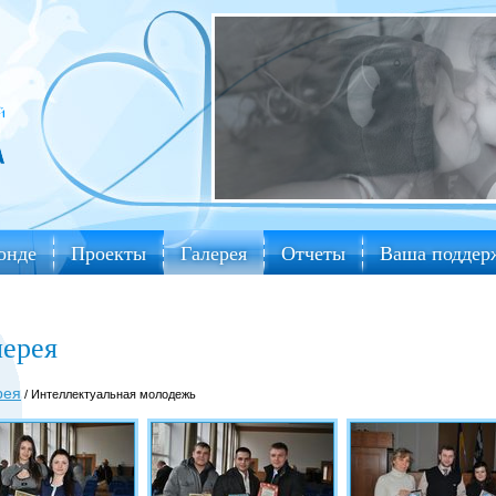
онде
Проекты
Галерея
Отчеты
Ваша поддер
лерея
рея
/ Интеллектуальная молодежь