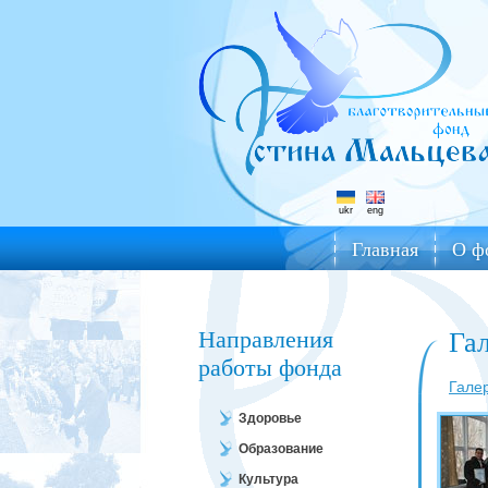
ukr
eng
Главная
О ф
Направления
Га
работы фонда
Гале
Здоровье
Образование
Культура