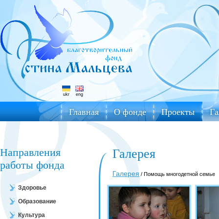
ukr
eng
Главная
О фонде
Проекты
Га
Направления
Галерея
работы фонда
Галерея
/ Помощь многодетной семье
Здоровье
Образование
Культура