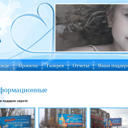
онде
Проекты
Галерея
Отчеты
Ваша поддер
формационные
и подарок сироте