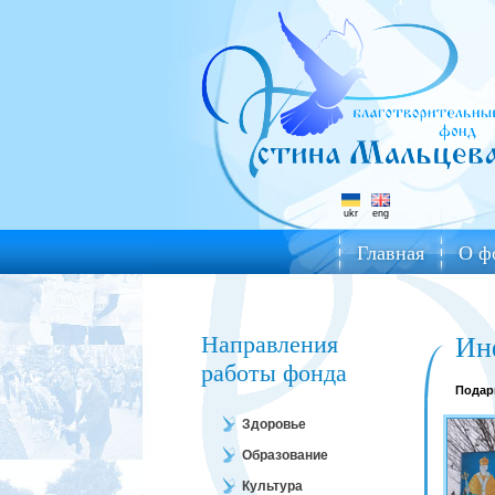
ukr
eng
Главная
О ф
Направления
Ин
работы фонда
Подар
Здоровье
Образование
Культура