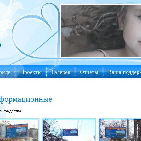
онде
Проекты
Галерея
Отчеты
Ваша поддер
формационные
в Рождества