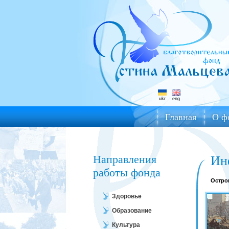
ukr
eng
Главная
О ф
Направления
Ин
работы фонда
Остро
Здоровье
Образование
Культура