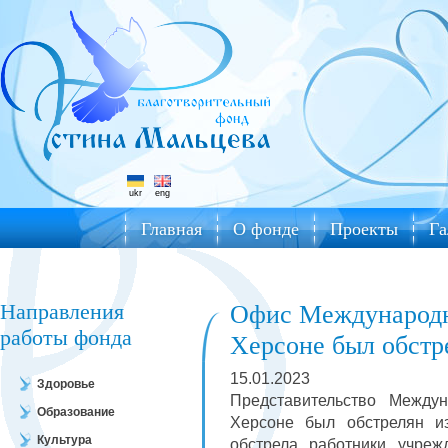
ukr
eng
Главная
О фонде
Проекты
Га
Направления
Офис Международн
работы фонда
Херсоне был обстр
15.01.2023
Здоровье
Представительство Между
Образование
Херсоне был обстрелян и
Культура
обстрела работники учреж