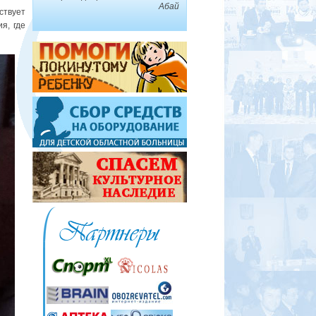
Абай
ствует
я, где