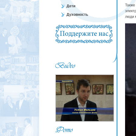
Также
Дети
элект
Духовность
люди 