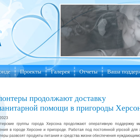
онде
Проекты
Галерея
Отчеты
Ваша поддер
лонтеры продолжают доставку
манитарной помощи в пригороды Херсо
.2023
терские группы города Херсона продолжают оперативную поддержку м
ения в городе Херсоне и пригороде. Работая под постоянной угрозой для 
теры развозят продукты питания и средства жизни обеспечения нуждающимс