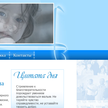
жка
Контакты
на
Стремление к
благотворительности
порождает умением
ирного
довольствоваться малым. Не
жизни,
теряйте чувство
справедливости, не уставайте
я.
творить добро.