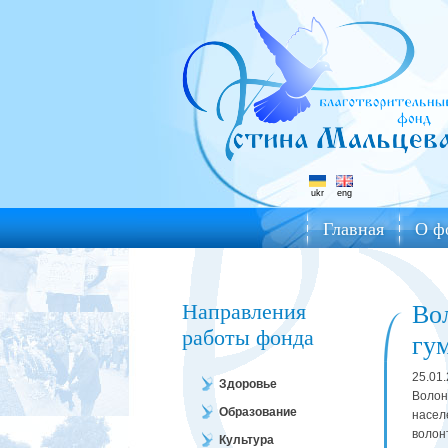
ukr
eng
Главная
О ф
Направления
Во
работы фонда
гу
25.01
Здоровье
Волон
Образование
насел
волон
Культура