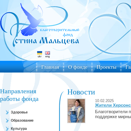
ukr
eng
Главная
О фонде
Проекты
Га
Направления
Новости
работы фонда
10.02.2025
Жители Херсонс
Благотворители 
Здоровье
поддержке мирны
Образование
Культура