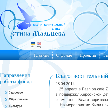
ukr
eng
Главная
О фонде
Проекты
Га
Направления
Благотворительный в
работы фонда
28.04.2014
25 апреля в Fashiоn cafe Z
Здоровье
в поддержку Херсонской де
Образование
совместно с Благотворител
На мероприятие были приг
Культура