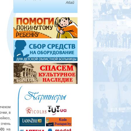
Абай
ичеком
чки, в
ейкоз,
 очень
SD)
на