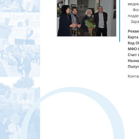
медик
Фонд 
подде
Заран
Рекви
Карта
Код О
МФО б
Счет 
Назна
Получ
Конта