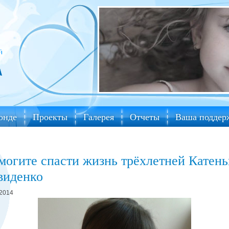
онде
Проекты
Галерея
Отчеты
Ваша поддер
могите спасти жизнь трёхлетней Катень
виденко
.2014