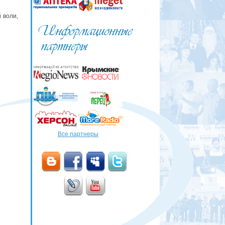
 воли,
Все партнеры