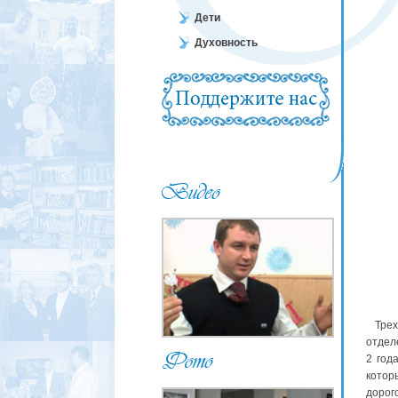
Дети
Духовность
Трехл
отдел
2 год
котор
дорог