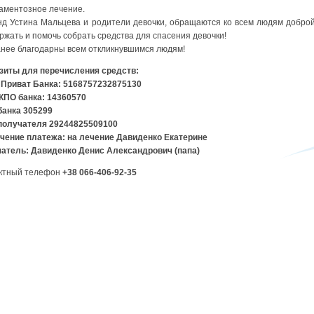
аментозное лечение.
Устина Мальцева и родители девочки, обращаются ко всем людям доброй
ржать и помочь собрать средства для спасения девочки!
ее благодарны всем откликнувшимся людям!
зиты для перечисления средств:
 Приват Банка: 5168757232875130
КПО банка: 14360570
анка 305299
получателя 29244825509100
чение платежа: на лечение Давиденко Екатерине
атель: Давиденко Денис Александрович (папа)
ктный телефон
+38 066-406-92-35