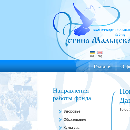
ukr
eng
Главная
О ф
Направления
По
работы фонда
Да
10.06
Здоровье
Образование
Культура