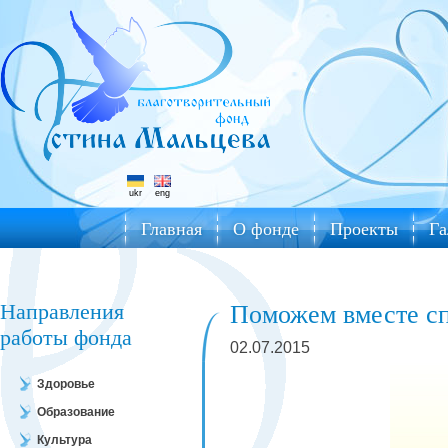
ukr
eng
Главная
О фонде
Проекты
Га
Направления
Поможем вместе сп
работы фонда
02.07.2015
Здоровье
Образование
Культура