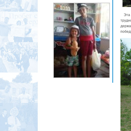
Эта ю
трудн
держ
побед