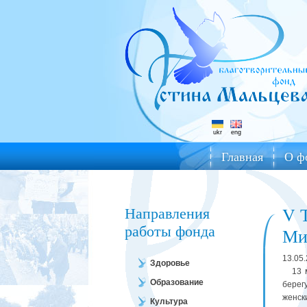
ukr
eng
Главная
О ф
Направления
V 
работы фонда
Ми
13.05
Здоровье
13 ма
Образование
берег
женс
Культура