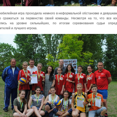
билейная игра проходила немного в неформальной обстановке и девушка
о сражаться за первенство своей команды. Несмотря на то, что все к
ались на уровне сильныйших, по итогам соревнования судьи опред
ителей и лучшего игрока.