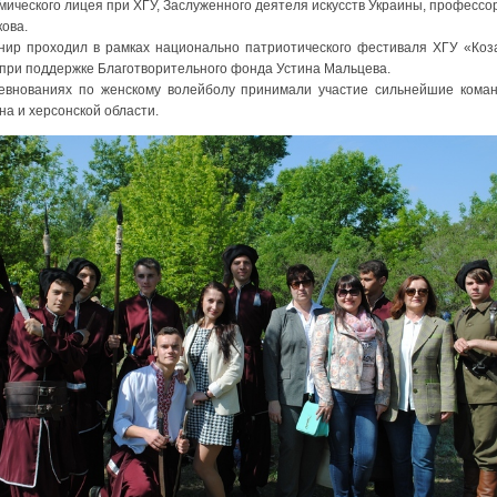
мического лицея при ХГУ, Заслуженного деятеля искусств Украины, профессор
ова.
р проходил в рамках национально патриотического фестиваля ХГУ «Коз
 при поддержке Благотворительного фонда Устина Мальцева.
евнованиях по женскому волейболу принимали участие сильнейшие кома
на и херсонской области.