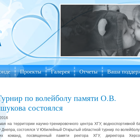
онде
Проекты
Галерея
Отчеты
Ваша поддер
Турнир по волейболу памяти О.В.
шукова состоялся
.2016
я на территории научно-тренировочного центра ХГУ, водноспортивной б
у Днепра, состоялся V Юбилейный Открытый областной турнир по волейболу
ких команд, посвященный памяти ректора ХГУ, директора Херсон