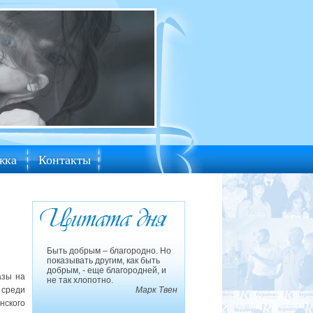
жка
Контакты
Быть добрым – благородно. Но
показывать другим, как быть
добрым, - еще благородней, и
азы на
не так хлопотно.
 среди
Марк Твен
ского