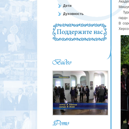
Акаде
Дети
Мишук
Турни
Духовность
гард»
В сор
Херсо