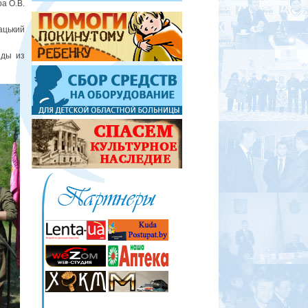
а О.В.
ацький
нды из