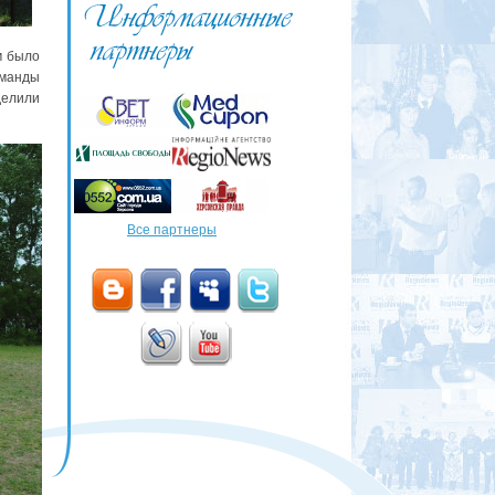
м было
оманды
елили
Все партнеры