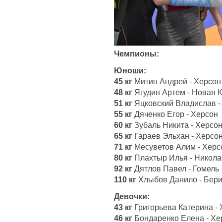
Чемпионы:
Юноши:
45 кг
Митин Андрей - Херсон
48 кг
Ягудин Артем - Новая 
51 кг
Яцковский Владислав -
55 кг
Дяченко Егор - Херсон
60 кг
Зубаль Никита - Херсо
65 кг
Гараев Эльхан - Херсо
71 кг
Месуветов Алим - Херс
80 кг
Плахтыр Илья - Никола
92 кг
Дятлов Павел - Гомель
110 кг
Хлыбов Данило - Бери
Девочки:
43 кг
Григорьева Катерина -
46 кг
Бондаренко Елена - Хе