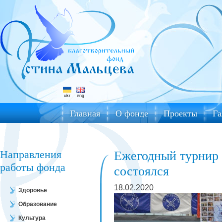
ukr
eng
Главная
О фонде
Проекты
Га
Направления
Ежегодный турнир
работы фонда
состоялся
18.02.2020
Здоровье
Образование
Культура