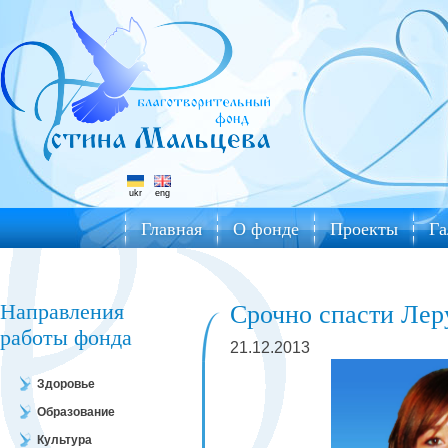
ukr
eng
Главная
О фонде
Проекты
Га
Направления
Срочно спасти Ле
работы фонда
21.12.2013
Здоровье
Образование
Культура