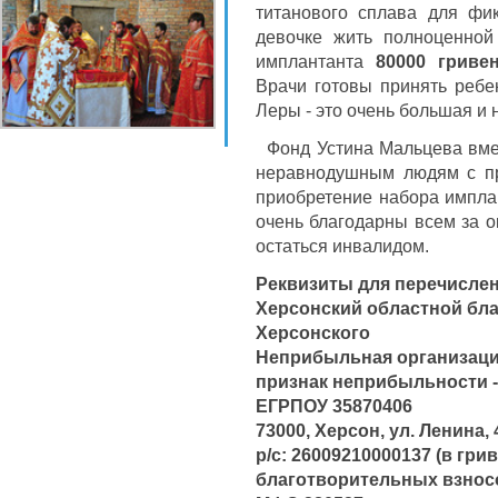
титанового сплава для фик
девочке жить полноценной
имплантанта
80000 гривен
Врачи готовы принять ребе
Леры - это очень большая и 
Фонд Устина Мальцева вме
неравнодушным людям с пр
приобретение набора импла
очень благодарны всем за 
остаться инвалидом.
Реквизиты для перечислен
Херсонский областной бл
Херсонского
Неприбыльная организац
признак неприбыльности -
ЕГРПОУ 35870406
73000, Херсон, ул. Ленина,
р/с: 26009210000137 (в гри
благотворительных взнос