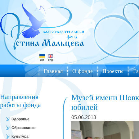
ukr
eng
Главная
О фонде
Проекты
Га
Направления
Музей имени Шовк
работы фонда
юбилей
05.06.2013
Здоровье
Образование
Культура