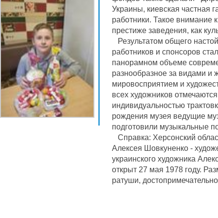
Украины, киевская частная г
работники. Такое внимание к
престиже заведения, как кул
Результатом общего настойч
работников и спонсоров стал
панорамном объеме совреме
разнообразное за видами и 
мировосприятием и художес
всех художников отмечаютс
индивидуальностью трактовк
рождения музея ведущие м
подготовили музыкальные п
Справка: Херсонский облас
Алексея Шовкуненко - художе
украинского художника Алек
открыт 27 мая 1978 году. Р
ратуши, достопримечательно