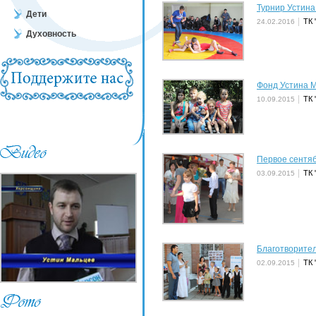
Турнир Устина
Дети
ТК 
24.02.2016
Духовность
Фонд Устина 
ТК 
10.09.2015
Первое сентя
ТК 
03.09.2015
Благотворител
ТК 
02.09.2015