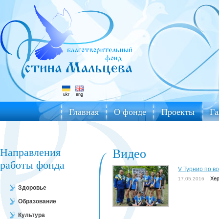
ukr
eng
Главная
О фонде
Проекты
Га
Направления
Видео
работы фонда
V Турнир по в
Хе
17.05.2016
Здоровье
Образование
Культура