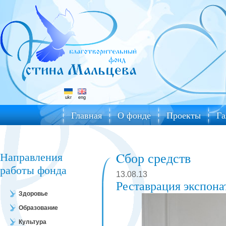
ukr
eng
Главная
О фонде
Проекты
Га
Направления
Cбор средств
работы фонда
13.08.13
Реставрация экспона
Здоровье
Образование
Культура