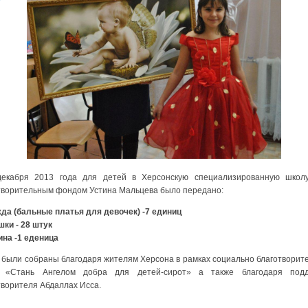
екабря 2013 года для детей в Херсонскую специализированную шко
творительным фондом Устина Мальцева было передано:
жда (бальные платья для девочек) -7 единиц
шки - 28 штук
тина -1 еденица
были собраны благодаря жителям Херсона в рамках социально благотворит
и «Стань Ангелом добра для детей-сирот» а также благодаря подд
творителя Абдаллах Исса.