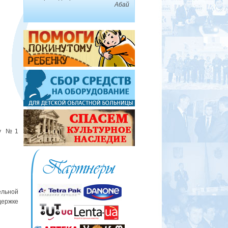
Абай
лу №1
ельной
ержке