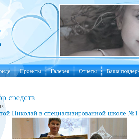
онде
Проекты
Галерея
Отчеты
Ваша поддер
ор средств
13
той Николай в специализированной школе №1