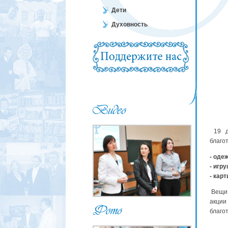
Дети
Духовность
19 д
благо
- оде
- игру
- кар
Вещи 
акци
благо