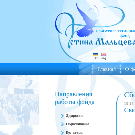
ukr
eng
Главная
О ф
Направления
Cб
работы фонда
19.12.
Свя
Здоровье
Образование
Культура