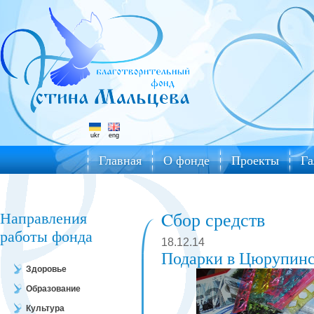
ukr
eng
Главная
О фонде
Проекты
Га
Направления
Cбор средств
работы фонда
18.12.14
Подарки в Цюрупинс
Здоровье
Образование
Культура