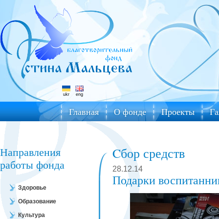
ukr
eng
Главная
О фонде
Проекты
Га
Направления
Cбор средств
работы фонда
28.12.14
Подарки воспитанни
Здоровье
Образование
Культура