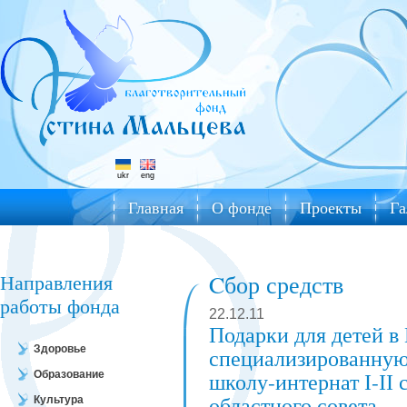
ukr
eng
Главная
О фонде
Проекты
Га
Направления
Cбор средств
работы фонда
22.12.11
Подарки для детей 
Здоровье
специализированную
школу-интернат І-ІІ
Образование
областного совета
Культура