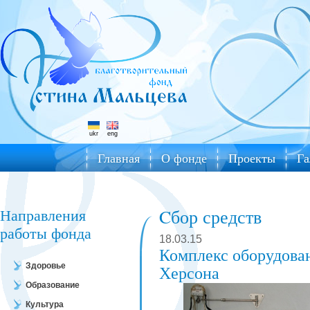
ukr
eng
Главная
О фонде
Проекты
Га
Направления
Cбор средств
работы фонда
18.03.15
Комплекс оборудова
Здоровье
Херсона
Образование
Культура