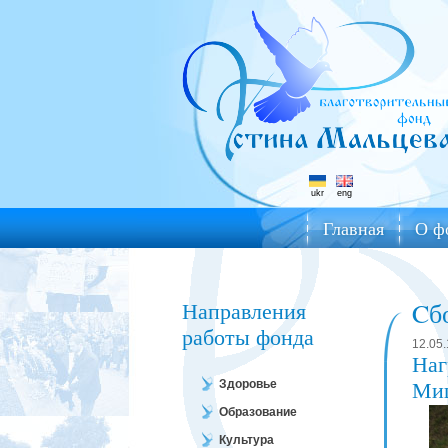
ukr
eng
Главная
О ф
Направления
Cб
работы фонда
12.05.
Наг
Ми
Здоровье
Образование
Культура