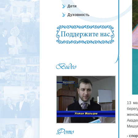
Дети
Духовность
13 ма
берег
женс
Акаде
Мишук
- спо