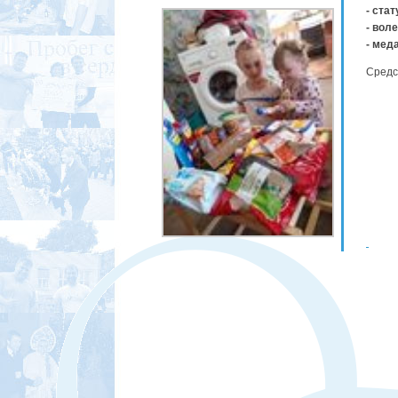
- стат
- вол
- мед
Средс