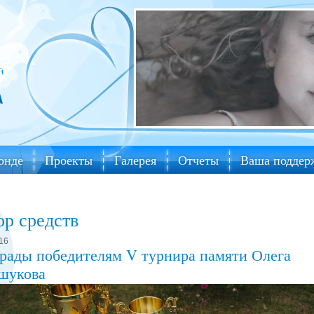
онде
Проекты
Галерея
Отчеты
Ваша поддер
ор средств
16
рады победителям V турнира памяти Олега
шукова