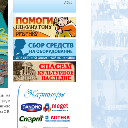
Абай
азы на
 среди
ского
а О.В.