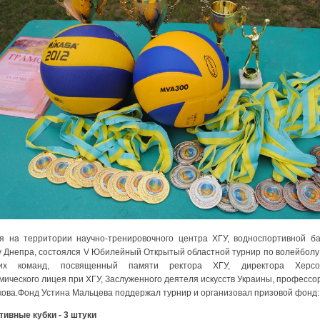
я на территории научно-тренировочного центра ХГУ, водноспортивной б
у Днепра, состоялся V Юбилейный Открытый областной турнир по волейболу
ких команд, посвященный памяти ректора ХГУ, директора Херсон
мического лицея при ХГУ, Заслуженного деятеля искусств Украины, профессор
ова.Фонд Устина Мальцева поддержал турнир и организовал призовой фонд:
ртивные кубки - 3 штуки