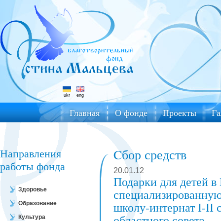
ukr
eng
Главная
О фонде
Проекты
Га
Направления
Cбор средств
работы фонда
20.01.12
Подарки для детей 
Здоровье
специализированную
школу-интернат І-ІІ
Образование
областного совета
Культура