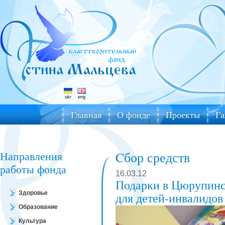
ukr
eng
Главная
О фонде
Проекты
Га
Направления
Cбор средств
работы фонда
16.03.12
Подарки в Цюрупинс
Здоровье
для детей-инвалидов
Образование
Культура