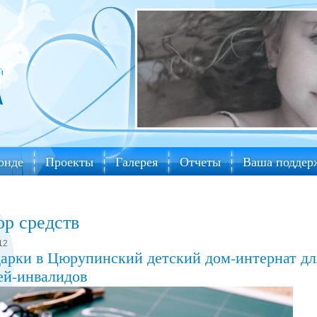
онде
Проекты
Галерея
Отчеты
Ваша поддер
ор средств
12
арки в Цюрупинский детский дом-интернат дл
ей-инвалидов