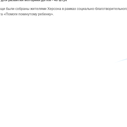
ы для развития моторики детей - 40 штук
ещи были собраны жителями Херсона в рамках социально-благотворительног
та «Помоги покинутому ребенку».