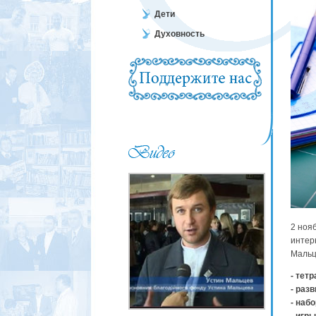
Дети
Духовность
2 ноя
интер
Мальц
- тетр
- раз
- наб