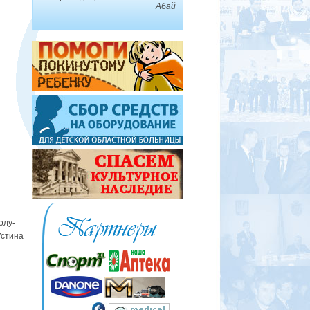
Абай
олу-
Устина