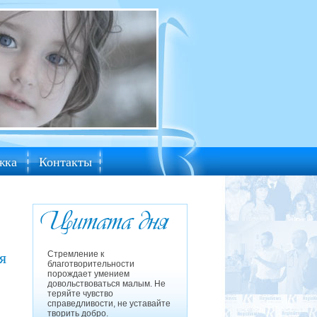
жка
Контакты
я
Стремление к
благотворительности
порождает умением
довольствоваться малым. Не
теряйте чувство
справедливости, не уставайте
творить добро.