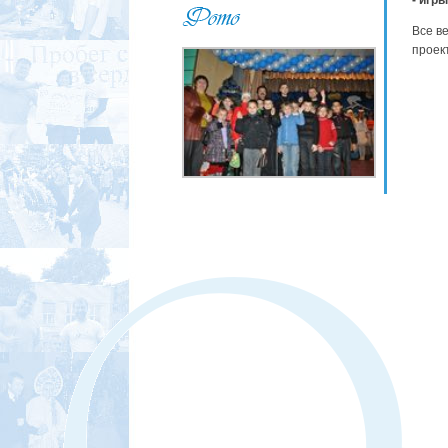
- игр
Все в
проек