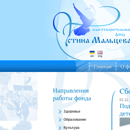
ukr
eng
Главная
О ф
Направления
Cб
работы фонда
01.11.
Под
дет
Здоровье
Образование
Культура