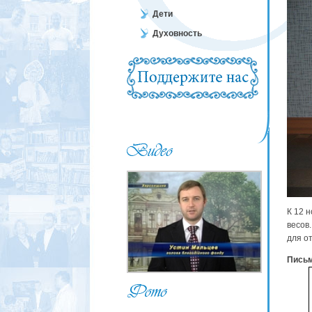
Дети
Духовность
К 12 
весов
для о
Пись