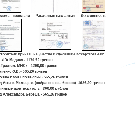
риема - передачи
Расходная накладная
Доверенность
творители принявшие участие и сделавшие пожертвования:
 «Юг Медиа» - 1130,52 гривны
«Трилюкс МНС» - 1200,00 гривен
пенко О.В. - 565,26 гривен
тенко Иван Евгеньевич - 565,26 гривен
д Устина Мальцева (собрано с кеш боксов)- 1626,30 гривен
нимный жертвователь - 300,00 рублей
д Александра Береша - 565,26 гривен