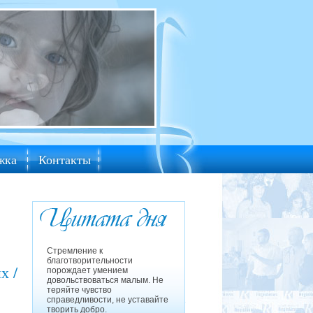
жка
Контакты
Стремление к
благотворительности
х /
порождает умением
довольствоваться малым. Не
теряйте чувство
справедливости, не уставайте
творить добро.