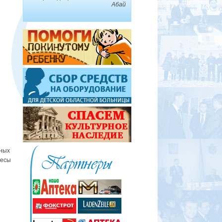
Абай
нных
весы