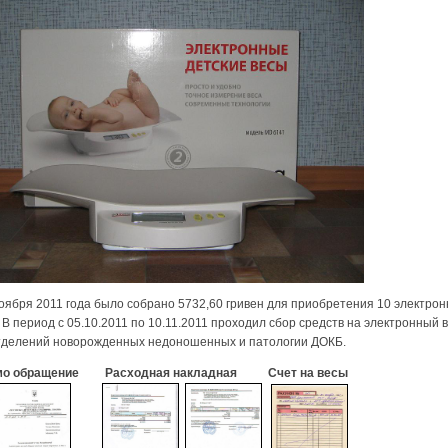
ноября 2011 года было собрано 5732,60 гривен для приобретения 10 электро
. В период с 05.10.2011 по 10.11.2011 проходил сбор средств на электронный 
тделений новорожденных недоношенных и патологии ДОКБ.
мо обращение
Расходная накладная
Счет на весы