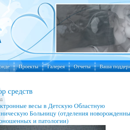
онде
Проекты
Галерея
Отчеты
Ваша поддер
ор средств
11
ктронные весы в Детскую Областную
ническую Больницу (отделения новорожденны
оношенных и патологии)