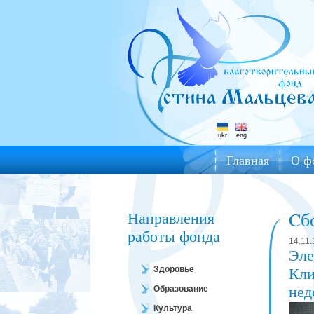
ukr
eng
Главная
О ф
Направления
Cб
работы фонда
14.11.
Эле
Кли
Здоровье
нед
Образование
Культура