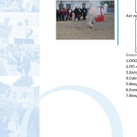
Акт п
Благо
1.ООО
2.ПП 
3.Халу
4.Свя
5.Фон
6.Ано
7.Фон