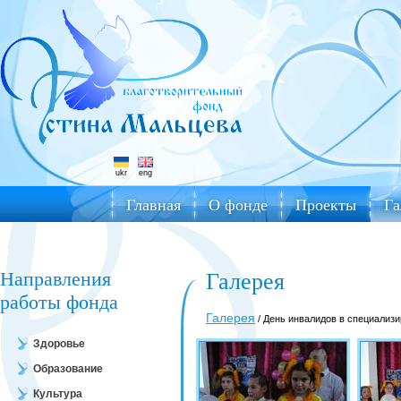
ukr
eng
Главная
О фонде
Проекты
Га
Направления
Галерея
работы фонда
Галерея
/ День инвалидов в специализ
Здоровье
Образование
Культура