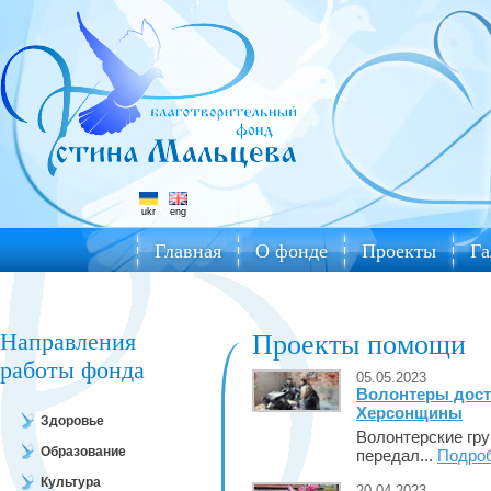
ukr
eng
Главная
О фонде
Проекты
Га
Направления
Проекты помощи
работы фонда
05.05.2023
Волонтеры дост
Херсонщины
Здоровье
Волонтерские гру
Образование
передал...
Подро
Культура
20.04.2023