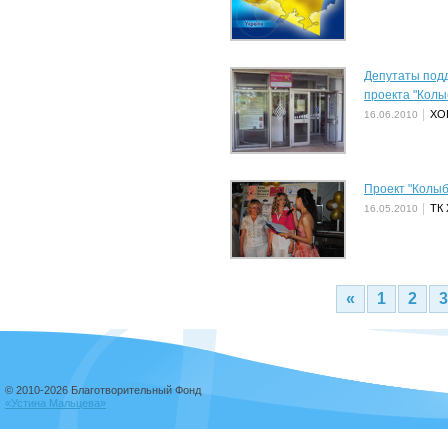
Депутаты под
проекта "Колы
ХО
16.06.2010
Проект "Колыб
ТК 
16.05.2010
«
1
2
3
© 2010-2026 Благотворительный Фонд
«Устина Мальцева»