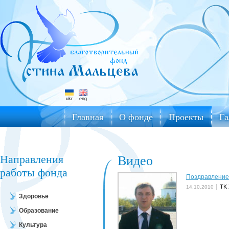
ukr
eng
Главная
О фонде
Проекты
Га
Направления
Видео
работы фонда
Поздравление
TK 
14.10.2010
Здоровье
Образование
Культура